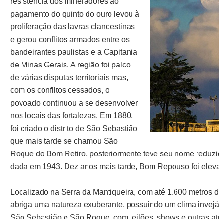
resistência dos mineradores ao
pagamento do quinto do ouro levou à
proliferação das lavras clandestinas
e gerou conflitos armados entre os
bandeirantes paulistas e a Capitania
de Minas Gerais. A região foi palco
de várias disputas territoriais mas,
com os conflitos cessados, o
povoado continuou a se desenvolver
nos locais das fortalezas. Em 1880,
foi criado o distrito de São Sebastião
que mais tarde se chamou São
Roque do Bom Retiro, posteriormente teve seu nome reduzi
dada em 1943. Dez anos mais tarde, Bom Repouso foi eleva
Localizado na Serra da Mantiqueira, com até 1.600 metros 
abriga uma natureza exuberante, possuindo um clima invejáve
São Sebastião e São Roque, com leilões, shows e outras at